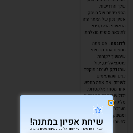
שלך והדרישות
הספציפיות של העסק.
אפיון נכון של האתר הזה
הראשוני הוא קריטי
לתוצאה סופית מוצלחת.
לדוגמה
, אם אתה
מחפש אתר תדמיתי
שימשוך לקוחות
פוטנציאליים, יכול
שתזדקק לעיצוב מוקפד
כנים שמותאמים
לשיווק. אם אתה מחפש
אתר מסחר אלקטרוני,
יכול שתזדקק לפתרונות
סליקה מתקדמים,
מערכת ניהול מלאי,
וממשק נוח
שיחת אפיון במתנה!
למשתמשים.
השאירו פרטים ויועץ יחזור אליכם לשיחת אפיון בהקדם