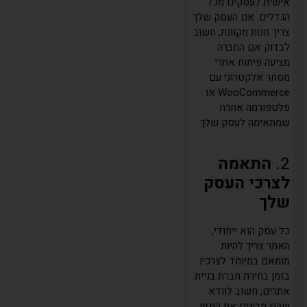
אישית לעסקים מכל
הגדלים. אם העסק שלך
צריך חנות מקוונת, חשוב
לבדוק אם החברה
מציעה פיתוח אתרי
מסחר אלקטרוני עם
WooCommerce או
פלטפורמה אחרת
שמתאימה לעסק שלך.
2.
התאמה
לצרכי העסק
שלך
כל עסק הוא ייחודי,
האתר צריך להיות
מותאם במיוחד לצרכיו.
בזמן בחירת חברת בניית
אתרים, חשוב לוודא
שהם מבינים את החזון