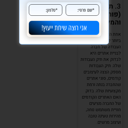
3.
תיק עבודות
(פורטפוליו)
והמלצות
אני רוצה שיחת ייעוץ!
אחת הדרכים הטובות
ביותר להעריך את איכות
העבודה של חברה
לבניית אתרים היא
לבדוק את תיק העבודות
שלה. תיק העבודות
מספק הצצה לעיצובים
קודמים, סוגי אתרים
שהחברה בנתה ורמת
מקצועיות שלה. בדוק
האם האתרים הקודמים
של החברה מציעים
חוויית משתמש נוחה,
מהירות טעינה טובה
ועיצוב מרשים.