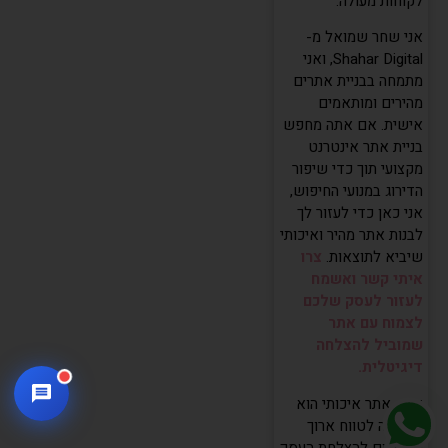
לקוחות מעולה.
אני שחר שמואל מ-
Shahar Digital, ואני
מתמחה בבניית אתרים
מהירים ומותאמים
אישית. אם אתה מחפש
בניית אתר אינטרנט
מקצועי תוך כדי שיפור
הדירוג במנועי החיפוש,
אני כאן כדי לעזור לך
לבנות אתר מהיר ואיכותי
שיביא לתוצאות.
צרו
איתי קשר ואשמח
לעזור לעסק שלכם
לצמוח עם אתר
שמוביל להצלחה
דיגיטלית.
זכור, אתר איכותי הוא
השקעה לטווח ארוך
שתתרום להצלחת העסק