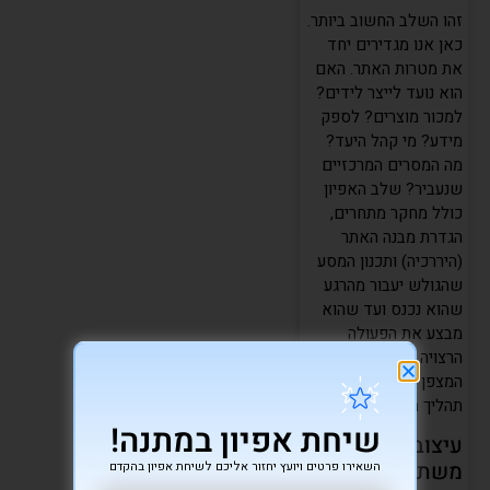
זהו השלב החשוב ביותר.
כאן אנו מגדירים יחד
את מטרות האתר. האם
הוא נועד לייצר לידים?
למכור מוצרים? לספק
מידע? מי קהל היעד?
מה המסרים המרכזיים
שנעביר? שלב האפיון
כולל מחקר מתחרים,
הגדרת מבנה האתר
(היררכיה) ותכנון המסע
שהגולש יעבור מהרגע
שהוא נכנס ועד שהוא
מבצע את הפעולה
הרצויה. אפיון מדויק הוא
המצפן שמנחה את כל
תהליך העיצוב והפיתוח.
שיחת אפיון במתנה!
עיצוב חווית
משתמש (UI/UX)
השאירו פרטים ויועץ יחזור אליכם לשיחת אפיון בהקדם