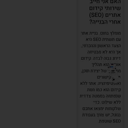
האם אני חייב
שירותי קידום
אתרים (SEO)
אחרי הבנייה?
מומלץ בחום. בניית אתר
עם תשתית SEO היא
הצעד הראשון וההכרחי,
אך היא לא מבטיחה
דירוג גבוה לבדה. קידום
אורגני הוא תהליך
מתמשך של יצירת תוכן,
בניית קישורים
ואופטימיזציה. אתר ללא
קידום הוא כמו חנות
שנפתחה בסמטה צדדית
ללא שילוט. כדי
שלקוחות ימצאו אתכם
בגוגל, יש צורך בעבודת
SEO שוטפת.