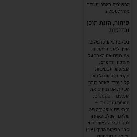
החשובים באתר ומעודד
אותו לפעולה.
פיתוח, הזנת תוכן
ובדיקות
בשלב הפיתוח, העיצוב
הופך לאתר חי ונושם.
אנו בונים את האתר על
מערכת וורדפרס,
המאפשרת גמישות
מקסימלית וניהול תוכן
קל בעתיד. לאחר בניית
השלד, אנו מזינים את
התכנים – טקסטים,
תמונות וסרטונים –
ומבצעים אופטימיזציה
שלהם. השלב האחרון
לפני העלייה לאוויר הוא
סבב בדיקות מקיף (QA)
על מגוון דפדפנים