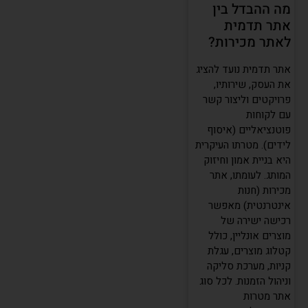
מה ההבדל בין
אתר תדמית
לאתר מכירות?
אתר תדמית נועד להציג
את העסק, שירותיו,
פרויקטים וליצור קשר
עם לקוחות
פוטנציאליים (איסוף
לידים). מטרתו העיקרית
היא בניית אמון וחיזוק
המותג. לעומתו, אתר
מכירות (חנות
אינטרנטית) מאפשר
העוזר של שחר דיגיטל
רכישה ישירה של
מחובר ומוכן לעזור
מוצרים אונליין, כולל
קטלוג מוצרים, עגלת
קניות, מערכת סליקה
וניהול הזמנות. לכל סוג
אתר מטרות