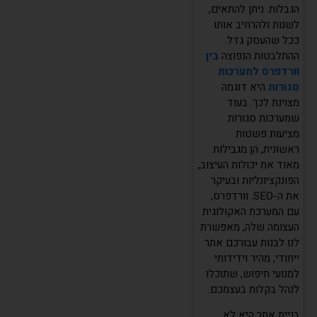
הגבלות. ניתן להתאים,
לשנות ולהרחיב אותו
ככל שהעסק גדל.
ההתלבטות הנפוצה
בין
וורדפרס למערכות
סגורות
היא דוגמה
מצוינת לכך. בעוד
שמערכות סגורות
מציעות פשטות
ראשונית, הן מגבילות
מאוד את יכולות העיצוב,
הפונקציונליות ובעיקר
את ה-SEO. וורדפרס,
עם המערכת האקולוגית
העצומה שלה, מאפשרת
לנו לבנות עבורכם אתר
ייחודי, מהיר וידידותי
למנועי חיפוש, שתוכלו
לנהל בקלות בעצמכם.
בניית אתר היא לא