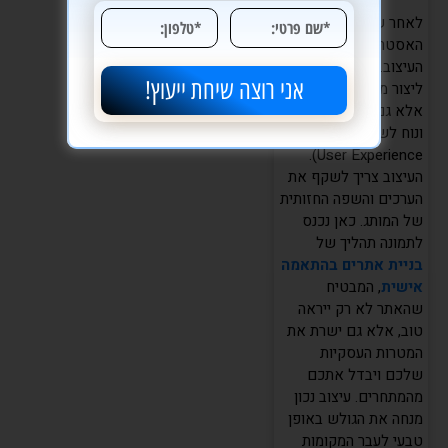
לאחר שהבנו את
האסטרטגיה, מגיע שלב
העיצוב. המטרה היא
אני רוצה שיחת ייעוץ!
ליצור ממשק לא רק יפה,
אלא גם אינטואיטיבי
ונוח לשימוש (UX –
User Experience).
העיצוב צריך לשקף את
הערכים והשפה החזותית
של המותג. כאן נכנס
לתמונה תהליך של
בניית אתרים בהתאמה
אישית
, המבטיח
שהאתר לא רק ייראה
טוב, אלא גם ישרת את
המטרות העסקיות
שלכם ויבדל אתכם
מהמתחרים. עיצוב נכון
מנחה את הגולש באופן
טבעי לעבר המקומות