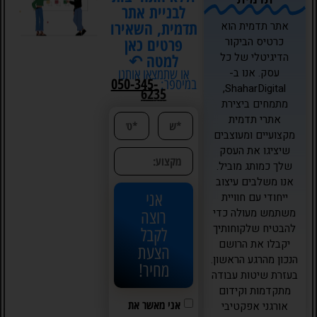
לבניית אתר
תדמית, השאירו
אתר תדמית הוא
פרטים כאן
כרטיס הביקור
הדיגיטלי של כל
למטה ↶
עסק. אנו ב-
או שתמצאו אותנו
050-345-
במיספר:
ShaharDigital,
6235
מתמחים ביצירת
אתרי תדמית
מקצועיים ומעוצבים
שיציגו את העסק
שלך כמותג מוביל.
אנו משלבים עיצוב
אני
ייחודי עם חוויית
משתמש מעולה כדי
רוצה
להבטיח שלקוחותיך
לקבל
יקבלו את הרושם
הצעת
הנכון מהרגע הראשון.
מחיר!
בעזרת שיטות עבודה
מתקדמות וקידום
אני מאשר את
אורגני אפקטיבי