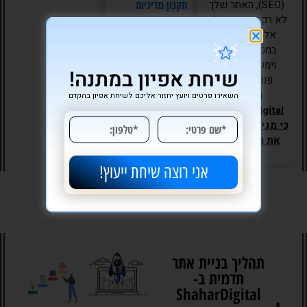
תקנון מדיניות
(SEO), האתר שלך
לא רק ייראה מעולה,
ופרטיות של האתר
אלא גם יבלוט
במנועי החיפוש
וימשוך לקוחות
שיחת אפיון במתנה!
פוטנציאליים
חדשים.
השאירו פרטים ויועץ יחזור אליכם לשיחת אפיון בהקדם
ShaharDigital –
כי מגיע לעסק שלך
את הטוב ביותר.
אני רוצה שיחת ייעוץ!
תהליך בניית אתר
תדמית ב-
ShaharDigital