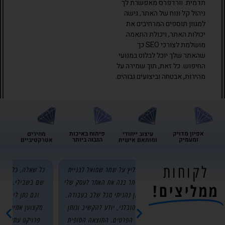
תדמית. וורדפרס מאפשרת לך
ניהול קל ונוח של האתר, גישה
למגוון תוספים המרחיבים את
יכולות האתר, ויכולת התאמה
מושלמת לצורכי SEO כך
שהאתר שלך יוכל לבלוט במנועי
החיפוש. כל זאת, תוך שמירה על
מהירות, אבטחה וביצועים גבוהים.
העוזר של שחר דיגיטל
מחובר ומוכן לעזור
אפיון מדויק
פיתוח באיכות
עיצוב ייחודי
מחירים
ומעמיק
הגבוה ביותר
ומותאם אישית
אטרקטיביים
לקוחות
ים לאחר
אני רוצה להמליץ על שחר שמואל לבניית
כל שאלה, כל שינוי, 
 והתוצאה
האתר שלכם! שחר בנה את האתר לעסק שלי
שם בשבילי. הוא בנה
ממליצים!
ליץ לכם
ומהרגע הראשון נהניתי מכל שלב בעבודה.
וגם נתן לי ביטחון 
על ראש
שחר מקצועי, סובלני, יודע להקשיב ונותן
מקצוען אמיתי. אין ס
בה שחר,
תשומת לב לכל הפרטים. התוצאה הסופית
פרויקט עתידי ותמיד