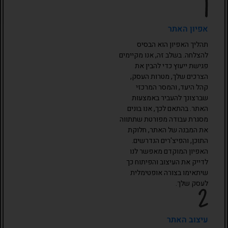
אפיון האתר
תהליך האפיון הוא הבסיס
להצלחה. בשלב זה, אנו מקיימים
פגישת ייעוץ כדי להבין את
הצרכים שלך, מטרות העסק,
קהל היעד, והמסר המרכזי
שברצונך להעביר באמצעות
האתר. בהתאם לכך, אנו בונים
מסגרת עבודה מפורטת שתתווה
את המבנה של האתר, חלוקת
התוכן, והפיצ'רים הנדרשים.
האפיון המוקדם מאפשר לנו
לדייק את העיצוב והפיתוח כך
שיתאימו בצורה אופטימלית
לעסק שלך.
עיצוב האתר