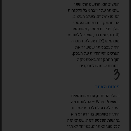
העיצוב הוא הרושם הראשוני
שהאתר שלך יוצר אצל הלקוחות
הפוטנציאליים. בשלב העיצוב,
אנו מתמקדים במיתוג העסקי
שלך ויוצרים ממשק משתמש
(UI) נקי ומודרני, שמוביל לחוויית
משתמש (UX) מעולה. המטרה
היא לעצב אתר שמשדר את
הערכים והייחודיות של העסק,
תוך התמקדות באסתטיקה
ובנוחות שימוש למבקרים.
פיתוח האתר
בשלב הפיתוח, אנו משתמשים
ב-WordPress – הפלטפורמה
המובילה בעולם לבניית אתרים.
היתרון בשימוש בוורדפרס הוא
גמישות הפלטפורמה, שמתאימה
לכל סוגי האתרים, במיוחד לאתרי