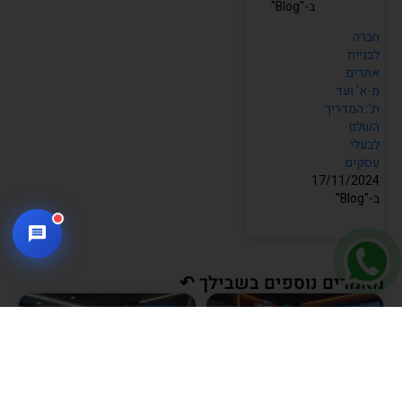
ב-"Blog"
חברה
לבניית
אתרים
מ-א' ועד
ת': המדריך
השלם
לבעלי
עסקים
17/11/2024
ב-"Blog"
מאמרים נוספים בשבילך ↶
BLOG
BLOG