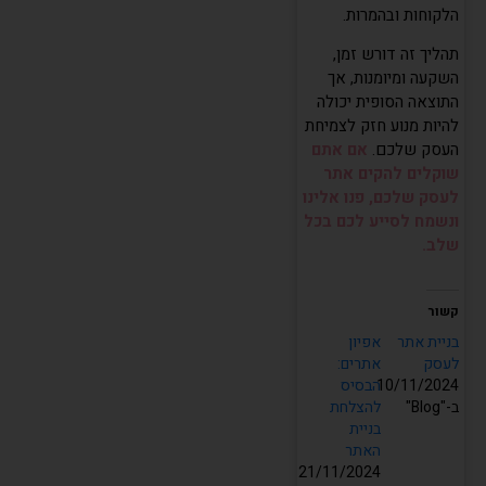
הלקוחות ובהמרות.
תהליך זה דורש זמן,
השקעה ומיומנות, אך
התוצאה הסופית יכולה
להיות מנוע חזק לצמיחת
העסק שלכם.
אם אתם
שוקלים להקים אתר
לעסק שלכם, פנו אלינו
העוזר של שחר דיגיטל
מחובר ומוכן לעזור
ונשמח לסייע לכם בכל
שלב.
קשור
בניית אתר
אפיון
לעסק
אתרים:
10/11/2024
הבסיס
ב-"Blog"
להצלחת
בניית
האתר
21/11/2024