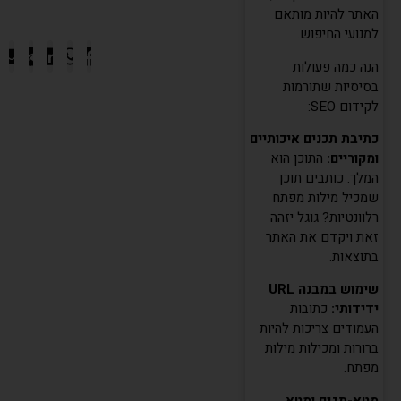
האתר להיות מותאם
למנועי החיפוש.
הנה כמה פעולות
בסיסיות שתורמות
לקידום SEO:
כתיבת תכנים איכותיים
ומקוריים:
התוכן הוא
המלך. כותבים תוכן
שמכיל מילות מפתח
רלוונטיות? גוגל יזהה
זאת ויקדם את האתר
בתוצאות.
שימוש במבנה URL
ידידותי:
כתובות
העמודים צריכות להיות
ברורות ומכילות מילות
מפתח.
מטא-תגים ומטא