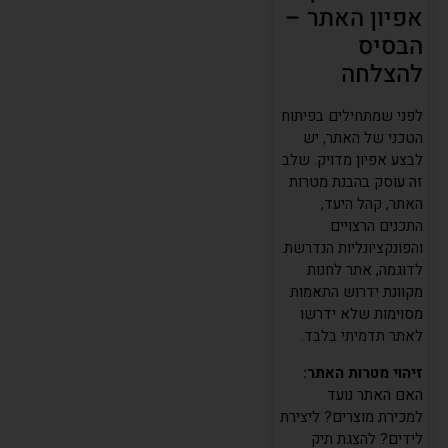
אפיון האתר –
הבסיס
להצלחה
לפני שמתחילים בפיתוח
הטכני של האתר, יש
לבצע אפיון מדויק. שלב
זה עוסק בהבנת מטרות
האתר, קהל היעד,
התכנים הרצויים
והפונקציונליות הנדרשת.
לדוגמה, אתר לחנות
מקוונת ידרוש התאמות
מסוימות שלא ידרשו
לאתר תדמיתי בלבד.
זיהוי מטרות האתר:
האם האתר נועד
למכירת מוצרים? ליצירת
לידים? להצגת תיק