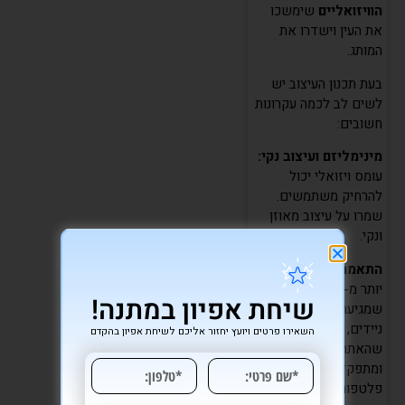
הוויזואליים
שימשכו
את העין וישדרו את
המותג.
בעת תכנון העיצוב יש
לשים לב לכמה עקרונות
חשובים:
מינימליזם ועיצוב נקי:
עומס ויזואלי יכול
להרחיק משתמשים.
שמרו על עיצוב מאוזן
ונקי.
התאמה למובייל:
עם
יותר מ-50% מהתנועה
שיחת אפיון במתנה!
שמגיעה דרך מכשירים
ניידים, חובה לוודא
השאירו פרטים ויועץ יחזור אליכם לשיחת אפיון בהקדם
שהאתר רספונסיבי
ומתפקד מצוין בכל
פלטפורמה.