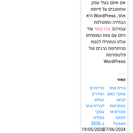
אם אתם בעלי עסק
שחושבים על פיתוח
אתר, WordPress היא
הבחירה המושלמת
עבורכם.
צרו קשר
עוד
היום עם צוות המומחים
העוזר של שחר דיגיטל
שלנו והתחילו להנות
מחובר ומוכן לעזור
מהיתרונות הרבים של
פלטפורמת
WordPress.
קשור
בניית אתר
וורדפרס:
עסקי: האם
המדריך
לבחור
המלא
בפתרונות
לבניית אתר
מוכנים או
עסקי
לפתח
מצליח
מאפס?
ב-2026
19/05/2026
27/06/2024