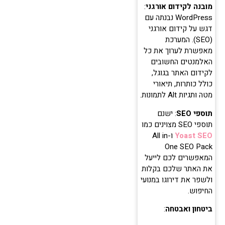
מובנה לקידום אורגני
:
WordPress נבנתה עם
דגש על קידום אורגני
(SEO). המערכת
מאפשרת לערוך את כל
האלמנטים החשובים
לקידום האתר בגוגל,
כולל כותרות, תיאורי
מטה ותגיות Alt לתמונות.
תוספי SEO
: ישנם
תוספי SEO מצוינים כמו
Yoast SEO
ו-All in
One SEO Pack
המאפשרים לכם לייעל
את האתר שלכם בקלות
ולשפר את דירוגו במנועי
החיפוש.
ביטחון ואבטחה
: