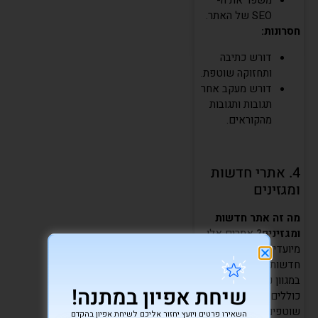
משפר את ה-
SEO של האתר.
חסרונות:
דורש כתיבה
ותחזוקה שוטפת.
דורש מעקב אחר
תגובות ותגובות
מהקוראים.
4. אתרי חדשות
ומגזינים
מה זה אתר חדשות
ומגזינים?
אתרים אלו
מיועדים לפרסום תכנים
חדשותיים ומאמרים
במגוון נושאים. הם
שיחת אפיון במתנה!
כוללים עדכונים
שוטפים, מאמרים
השאירו פרטים ויועץ יחזור אליכם לשיחת אפיון בהקדם