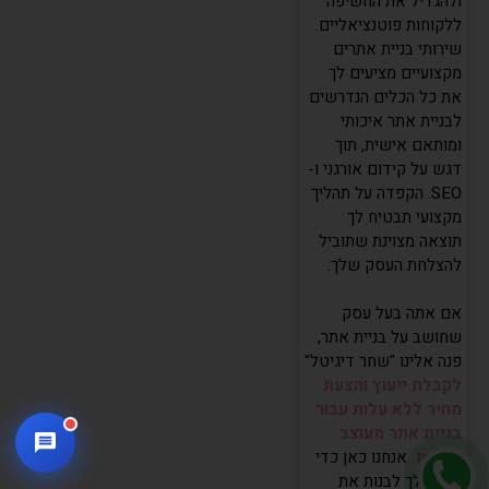
ולהגדיל את החשיפה
ללקוחות פוטנציאליים.
שירותי בניית אתרים
מקצועיים מציעים לך
את כל הכלים הנדרשים
לבניית אתר איכותי
ומותאם אישית, תוך
דגש על קידום אורגני ו-
SEO. הקפדה על תהליך
מקצועי תבטיח לך
תוצאה מצוינת שתוביל
להצלחת העסק שלך.
אם אתה בעל עסק
שחושב על בניית אתר,
פנה אלינו "שחר דיגיטל"
לקבלת ייעוץ והצעת
מחיר ללא עלות עבור
בניית אתר מעוצב
אישית.
אנחנו כאן כדי
לעזור לך לבנות את