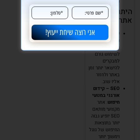
פריצות.
היתרונות של
אתר מקצועי
אני רוצה שיחת ייעוץ!
שיפור חוויית
המשתמש
: אתר
מעוצב היטב ונוח
לשימוש גורם
למבקרים
להישאר יותר זמן
באתר ולחזור
אליו שוב.
SEO – קידום
אורגני במנועי
חיפוש
: אתר
מקצועי מותאם
SEO יופיע גבוה
יותר בתוצאות
החיפוש של גוגל
וימשוך יותר