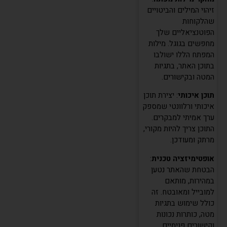
זיהוי המילים והביטויים
שהלקוחות
הפוטנציאליים שלך
מחפשים בגוגל. מילות
המפתח הללו ישולבו
בתוכן האתר, בתגיות
המטה ובקישורים.
תוכן איכותי
: יצירת תוכן
איכותי ורלוונטי שמספק
ערך אמיתי למבקרים.
התוכן צריך להיות מקורי,
מרתק ומעודכן.
אופטימיזציה טכנית
:
הבטחת שהאתר נטען
במהירות, מותאם
למובייל ומאובטח. זה
כולל שימוש בתגיות
מטה, כותרות נכונות
וקישורים פנימיים.