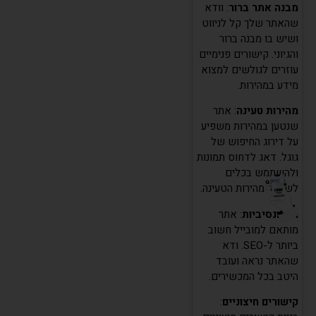
מבנה אתר ברור
: וודא
שהאתר שלך קל לניווט
ושיש בו מבנה ברור
והגיוני. קישורים פנימיים
עוזרים לגולשים למצוא
מידע במהירות.
מהירות טעינה
: אתר
שנטען במהירות משפיע
על דירוג החיפוש של
גוגל. דאג לדחוס תמונות
ולהשתמש בכלים
לשיפור מהירות הטעינה.
רספונסיביות
: אתר
מותאם למובייל חשוב
ביותר ל-SEO. ודא
שהאתר נראה ועובד
היטב בכל המכשירים.
קישורים חיצוניים
: