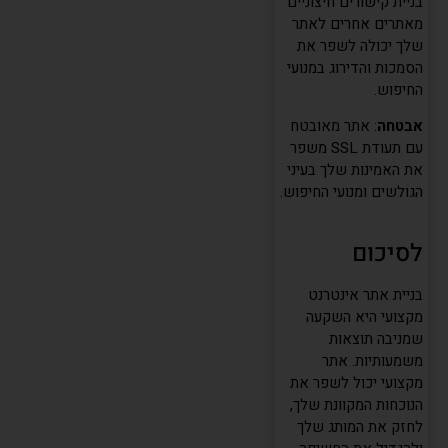
בניית קישורים חיצוניים
מאתרים אחרים לאתר
שלך יכולה לשפר את
הסמכות והדירוג במנועי
החיפוש.
אבטחה
: אתר מאובטח
עם תעודת SSL משפר
את האמינות שלך בעיני
הגולשים ומנועי החיפוש.
לסיכום
בניית אתר אינטרנט
מקצועי היא השקעה
העוזר של שחר דיגיטל
שמניבה תוצאות
מחובר ומוכן לעזור
משמעותיות. אתר
מקצועי יכול לשפר את
הנוכחות המקוונת שלך,
לחזק את המותג שלך