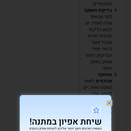
והמכשירים.
בדיקות והשקה
:
לפני שהאתר
עולה לאוויר, יש
לבצע בדיקות
מקיפות לוודא
שהכל פועל
כראוי. אחרי
הבדיקות, האתר
מושק באופן
רשמי.
תחזוקה
ועדכונים
: לאחר
השקת האתר, יש
לשמור עליו
מעודכן ולבצע
תחזוקה שוטפת
כדי להבטיח
שיחת אפיון במתנה!
שהכל עובד
כראוי ומוגן מפני
השאירו פרטים ויועץ יחזור אליכם לשיחת אפיון בהקדם