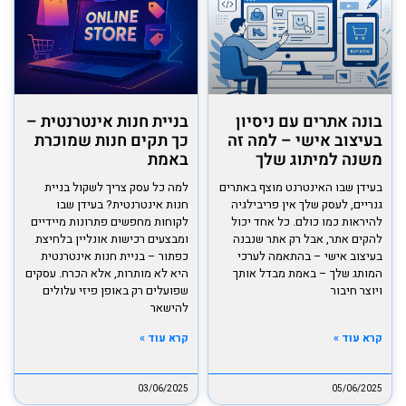
בונה אתרים עם ניסיון
בניית חנות אינטרנטית –
בעיצוב אישי – למה זה
כך תקים חנות שמוכרת
משנה למיתוג שלך
באמת
בעידן שבו האינטרנט מוצף באתרים
למה כל עסק צריך לשקול בניית
גנריים, לעסק שלך אין פריבילגיה
חנות אינטרנטית? בעידן שבו
להיראות כמו כולם. כל אחד יכול
לקוחות מחפשים פתרונות מיידיים
להקים אתר, אבל רק אתר שנבנה
ומבצעים רכישות אונליין בלחיצת
בעיצוב אישי – בהתאמה לערכי
כפתור – בניית חנות אינטרנטית
המותג שלך – באמת מבדל אותך
היא לא מותרות, אלא הכרח. עסקים
ויוצר חיבור
שפועלים רק באופן פיזי עלולים
להישאר
העוזר של שחר דיגיטל
קרא עוד »
קרא עוד »
מחובר ומוכן לעזור
03/06/2025
05/06/2025