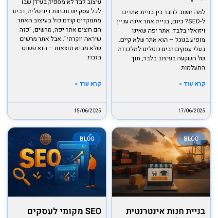
עיצוב לבד לא מספיק בעידן שבו
לכל עסק יש נוכחות דיגיטלית, רבים
למה חשוב לחבר בין בניית אתרים
מתמקדים קודם כול בעיצוב האתר.
ל-SEO? כיום, בניית אתר אינה עניין
הם רוצים אתר יפה, מרשים, "כזה
ויזואלי בלבד. אתר יפה שאינו
שיראה יוקרתי". אבל אתר מרשים
מופיע בגוגל – הוא אתר שלא קיים.
שלא מביא תוצאות – הוא פשוט
בעלי עסקים רבים נופלים למלכודת
בזבוז.
של השקעה בעיצוב בלבד, תוך
התעלמות
קרא עוד »
קרא עוד »
15/06/2025
17/06/2025
BLOG
BLOG
בניית חנות אינטרנטית
SEO מקומי לעסקים