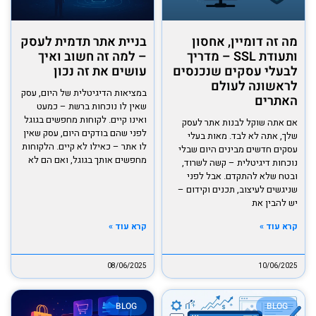
מה זה דומיין, אחסון
בניית אתר תדמית לעסק
ותעודת SSL – מדריך
– למה זה חשוב ואיך
לבעלי עסקים שנכנסים
עושים את זה נכון
לראשונה לעולם
במציאות הדיגיטלית של היום, עסק
האתרים
שאין לו נוכחות ברשת – כמעט
ואינו קיים. לקוחות מחפשים בגוגל
אם אתה שוקל לבנות אתר לעסק
לפני שהם בודקים היום, עסק שאין
שלך, אתה לא לבד. מאות בעלי
לו אתר – כאילו לא קיים. הלקוחות
עסקים חדשים מבינים היום שבלי
מחפשים אותך בגוגל, ואם הם לא
נוכחות דיגיטלית – קשה לשרוד,
ובטח שלא להתקדם. אבל לפני
שניגשים לעיצוב, תכנים וקידום –
יש להבין את
קרא עוד »
קרא עוד »
08/06/2025
10/06/2025
BLOG
BLOG