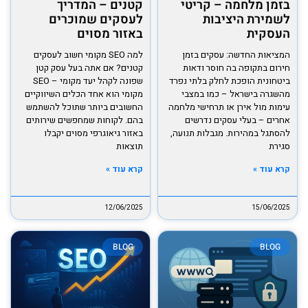
בזמן מלחמה – קריטי
קטנים – המדריך
לשמירת היציבות
לעסקים שמוכרים
העסקית
באזור מסוים
המציאות החדשה: עסקים בזמן
למה SEO מקומי חשוב לעסקים
חירום בתקופה בה חוסר ודאות
קטנים? אם אתה בעל עסק קטן
ביטחונית הופכת לחלק בלתי נפרד
שפונה לקהל יעד מקומי – SEO
מהשגרה בישראל – כמו במצבי
מקומי הוא אחד הכלים השיווקיים
עימות מול אירן או תרחישי מלחמה
החשובים ביותר שתוכל להשתמש
אחרים – בעלי עסקים נדרשים
בהם. לקוחות שמחפשים שירותים
להסתגל במהירות. מגבלות תנועה,
באזור גיאוגרפי מסוים יקבלו
סגירת
תוצאות
קרא עוד »
קרא עוד »
12/06/2025
15/06/2025
BLOG
BLOG