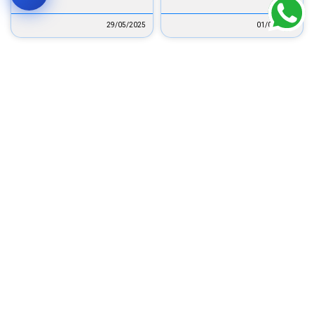
29/05/2025
01/06/2025
« הקודם
1
2
3
4
5
6
7
8
9
10
11
12
13
14
15
16
הבא »
מאמרים
העתיד של הקידום
תגיות
בונה
לשיחת ייעוץ
האורגני בגוגל:
אתרים
השילוב בין בינה
ללא עלות וללא
פיתוח
מלאכותית,
קידום
אתרים
התחייבות
אסטרטגיה וסמכות
אורגני
וורדפרס
השאירו פרטים
בגוגל
קידום אורגני 2026:
בניית
כאן למטה ↶
הכפלת לידים תוך 5
שירותי
אתרים
חודשים –
בניית
בשנת
ShaharDigital
אתרים
2025
איך לחבר סליקה
מעט
בניית
לאתר מכירות בצורה
אני
עלינו
מאובטחת? 5 שלבים
אתרים
רוצה
קריטיים
בלוג
אתר
שיחת
תשואה מ-SEO: כך
אינטרנט
צרו
ייעוץ!
תגיעו להכפלת
קשר
הפניות תוך חצי שנה