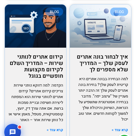
BLOG
BLOG
איך לבחור בונה אתרים
קידום אתרים לנותני
לעסק שלך – המדריך
שירות – המדריך השלם
שלא מספרים לך
לקידום מקצועות
חופשיים בגוגל
למה הבחירה בבונה אתרים היא
קריטית לעסק שלך? בחירת בונה
הקדמה: למה דווקא נותני שירות
אתרים לעסק שלך זה הרבה יותר
צריכים קידום אתרים? קידום
מעניין של "עיצוב יפה". מדובר
אתרים לנותני שירות הוא המפתח
בבחירה אסטרטגית שתשפיע על
ליצירת חשיפה ובניית סמכות
הנראות, השיווק והיכולת שלך
ברשת. אם אתה עורך דין, יועץ,
למשוך לקוחות חדשים. אתר טוב
קוסמטיקאית, מטפל, מאמן אישי או
יכול
כל נותן שירות אחר – האתר
קרא עוד »
קרא עוד »