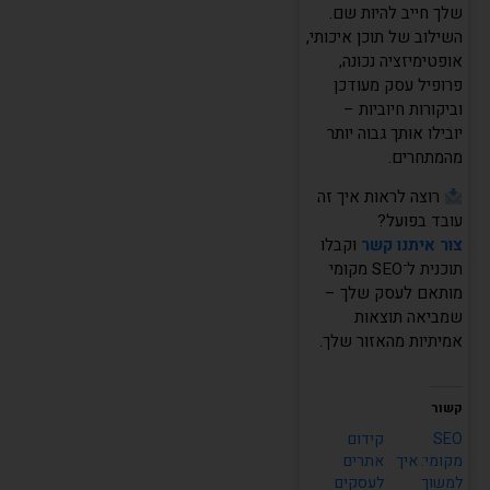
שלך חייב להיות שם.
השילוב של תוכן איכותי,
אופטימיזציה נכונה,
פרופיל עסק מעודכן
העוזר של שחר דיגיטל
וביקורות חיוביות –
מחובר ומוכן לעזור
יובילו אותך גבוה יותר
מהמתחרים.
רוצה לראות איך זה
עובד בפועל?
צור איתנו קשר
וקבלו
תוכנית ל־SEO מקומי
מותאם לעסק שלך –
שמביאה תוצאות
אמיתיות מהאזור שלך.
קשור
SEO
קידום
מקומי: איך
אתרים
למשוך
לעסקים