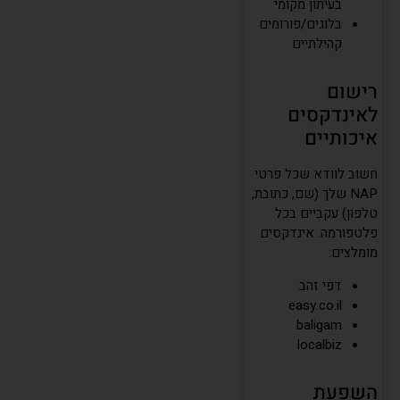
בעיתון מקומי
בלוגים/פורומים
קהילתיים
רישום
לאינדקסים
איכותיים
חשוב לוודא שכל פרטי
NAP שלך (שם, כתובת,
טלפון) עקביים בכל
פלטפורמה. אינדקסים
מומלצים:
דפי זהב
easy.co.il
baligam
localbiz
השפעת