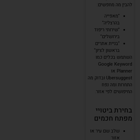
להבין מה מחפשים:
"מאפייה
בהרצליה"
"שירותי ריפוד
בירושלים"
"בניית אתרים
בראשון לציון"
השתמש בכלים כמו
Google Keyword
Planner או
Ubersuggest ובדוק מה
התחרות ומה נפח
החיפושים לפי אזור.
בחירת ביטויי
מפתח חכמים
שלב שם עיר או
אזור