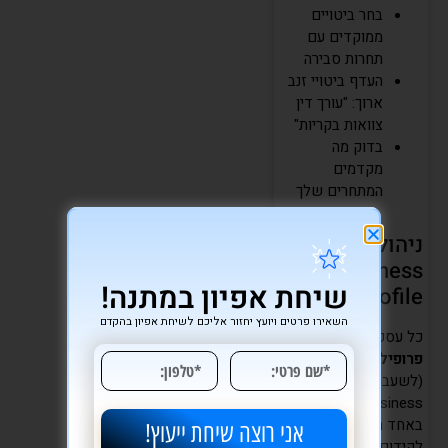
בחר ביטויים
ממוקדים עם
תחרות סבירה
העדף ביטויי זנב
ארוך: "עורך דין
צוואות בקריות"
בדוק מה
מקדמים
המתחרים שלך
ניהול Google
Business
שיחת אפיון במתנה!
Profile נכון
השאירו פרטים ויועץ יחזור אליכם לשיחת אפיון בהקדם
כל עסק מקומי חייב
פרופיל עסק בגוגל
(לשעבר Google My
Business). מדובר
באחד הכלים הכי חזקים
אני רוצה שיחת ייעוץ!
לקידום מקומי: