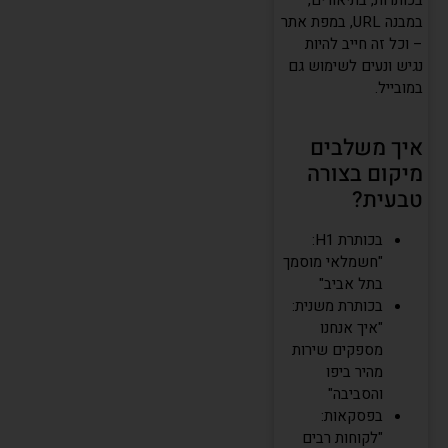
בכותרות, בתיאורים,
במבנה URL, במפת אתר
– וכל זה חייב להיות
נגיש ונעים לשימוש גם
במובייל.
איך משלבים
מיקום בצורה
טבעית?
בכותרת H1:
"חשמלאי מוסמך
בתל אביב"
בכותרת משנית:
"איך אנחנו
מספקים שירות
מהיר ביפו
והסביבה"
בפסקאות:
"לקוחות רבים