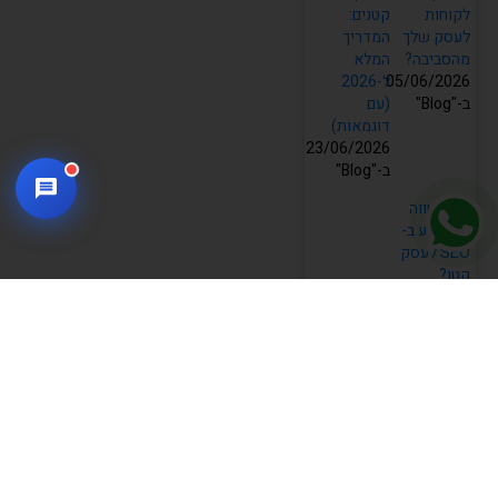
לקוחות
קטנים:
לעסק שלך
המדריך
מהסביבה?
המלא
05/06/2026
ל-2026
ב-"Blog"
(עם
דוגמאות)
23/06/2026
ב-"Blog"
האם שווה
להשקיע ב-
SEO לעסק
קטן?
מדריך
מקיף
2026
01/08/2026
ב-"Blog"
מאמרים נוספים בשבילך ↶